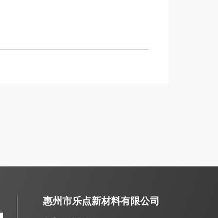
惠州市乐点新材料有限公司