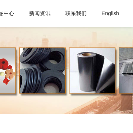
品中心
新闻资讯
联系我们
English