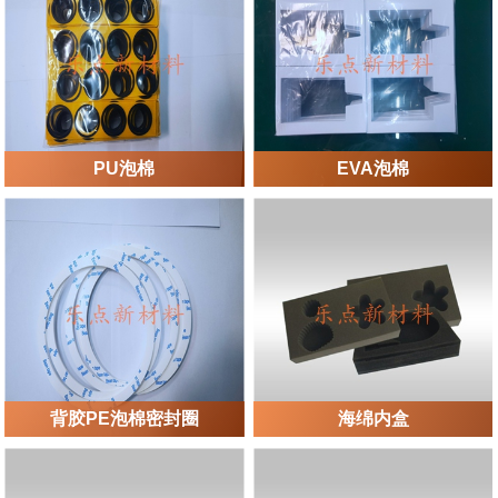
PU泡棉
EVA泡棉
背胶PE泡棉密封圈
海绵内盒