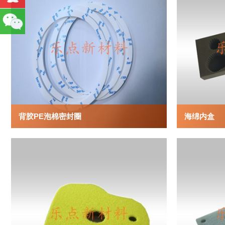
背胶PE泡棉密封圈
海绵内盒