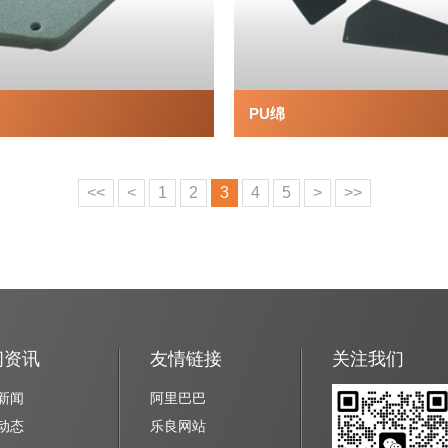
PU绵
<<
<
1
2
3
4
5
>
>>
闻资讯
友情链接
关注我们
新闻
阿里巴巴
动态
乐良网站