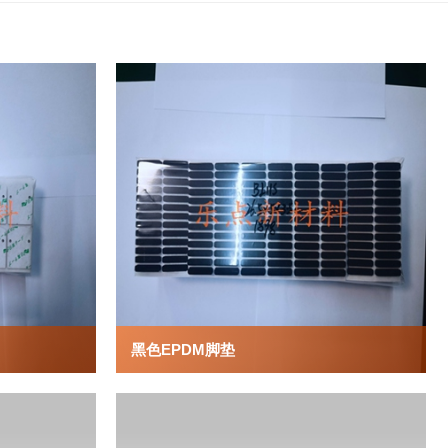
黑色EPDM脚垫