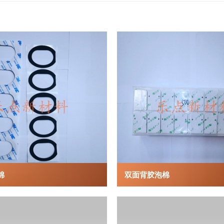
棉
双面背胶泡棉