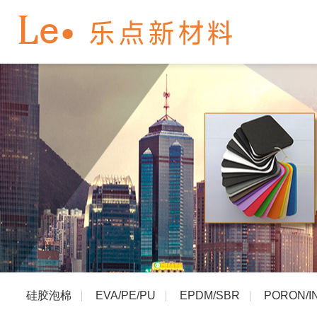
硅胶泡棉
EVA/PE/PU
EPDM/SBR
PORON/I