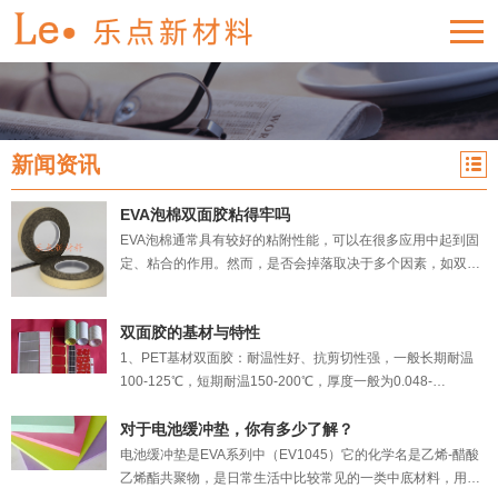
新闻资讯
EVA泡棉双面胶粘得牢吗
EVA泡棉通常具有较好的粘附性能，可以在很多应用中起到固
定、粘合的作用。然而，是否会掉落取决于多个因素，如双面
胶的质量、表面材料的特性以及使用环境等。 一般情况
下，如果正确选择了适合的EVA泡棉双面胶，并且使用前正确
双面胶的基材与特性
地清洁和处理了粘附表面，它的粘附性能应该是可靠的，在正
常使用条件下，不易出现掉落现象。 然而，
1、PET基材双面胶：耐温性好、抗剪切性强，一般长期耐温
100-125℃，短期耐温150-200℃，厚度一般为0.048-
0.2MM，适合于铭板、LCD、装饰品、装饰件的粘接。 2、无
纺布基材双面胶：黏性及加工性好，一般长期耐温70-80℃，
对于电池缓冲垫，你有多少了解？
短期耐温100-120℃，厚度一般为0.08-0.15MM，适合于铭
电池缓冲垫是EVA系列中（EV1045）它的化学名是乙烯-醋酸
板，塑胶之贴合，汽车，手机，电器，海绵，橡胶，标牌 ，纸
乙烯酯共聚物，是日常生活中比较常见的一类中底材料，用它
品，玩具等行业，家电和电子仪