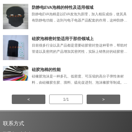
制成的成品具有超强柔软性、现EVA材料被广泛应用于城市的
基础建设、汽车、电子、家具、电器等各个领域。如我司生产
防静电EVA泡棉的特性及适用领域
的电池缓冲垫，它主要应用于新能源电池模组。 电池缓冲垫可
防静电EVA泡棉是以EVA发泡为原理，加入相应成份，使其具
以解决电池在模组中（防止电池晃动）起到保护电池的作用。
有防静电功能，达到与电子电器产品配套的作用，这种防静电
EVA泡棉是一种新型环保的发泡材料，不仅在防静电上有一定
的效果，还是很好的缓冲、防震、隔热的材料，现已广泛应用
硅胶泡棉密封垫适用于那些领域上
于各种领域，受到广大客户的信赖。这里宏天凯泡棉小编带大
家熟悉下防静电EVA泡棉的特性及适用领域。 特性一 防震缓冲
目前很多行业以及产品都是需要硅胶密封垫这种零件，帮助对
性优良
管道以及密闭的产品增加其密闭性，实际上销售好的硅胶密封
垫可以在很多行业以及产品中使用，究竟硅胶泡棉密封垫可以
适用于那些产品呢？ 1、电器：硅胶密封垫在很多家用电器中
硅胶泡棉的性能
也是使用非常广的，这也就证明硅胶密封垫适合的产品类型远
比我们想的要多，电饭煲，饮水机，烤箱，等这些家用的电器
硅橡胶泡沫是一种多孔、低密度、可压缩的高分子弹性体材
中，对于密闭要求高的，都是可
料，由硅橡胶生胶、填料、硫化促进剂、泡沫橡胶等制成。混
合均匀后，再经过高压高温的特殊工艺。下面简单介绍一下硅
**泡沫的性能 1，具有优良的耐高温和耐低温，可在温
<
1/1
>
度-40~+250℃的条件下的空气或油类介质中工作 2，耐臭氧和
抗紫外线，严苛的气
联系方式