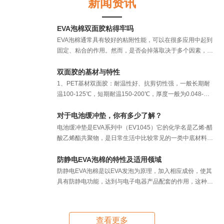
新闻资讯
EVA泡棉双面胶粘得牢吗
EVA泡棉通常具有较好的粘附性能，可以在很多应用中起到
固定、粘合的作用。然而，是否会掉落取决于多个因素，如
双面胶的质量、表面材料的特性以及使用环境等。 一
般情况下，如果正确选择了适合的EVA泡棉双面胶，并且使
双面胶的基材与特性
用前正确地清洁和处理了粘附表面，它的粘附性能应该是可
1、PET基材双面胶：耐温性好、抗剪切性强，一般长期耐
靠的，在正常使用条件下，不易出现掉落现象。 然
温100-125℃，短期耐温150-200℃，厚度一般为0.048-
而，
0.2MM，适合于铭板、LCD、装饰品、装饰件的粘接。 2、
无纺布基材双面胶：黏性及加工性好，一般长期耐温70-
对于电池缓冲垫，你有多少了解？
80℃，短期耐温100-120℃，厚度一般为0.08-0.15MM，适
电池缓冲垫是EVA系列中（EV1045）它的化学名是乙烯-醋
合于铭板，塑胶之贴合，汽车，手机，电器，海绵，橡胶，
酸乙烯酯共聚物，是日常生活中比较常见的一类中底材料，
标牌 ，纸品，玩具等行业，家电和电子仪
用它制成的成品具有超强柔软性、现EVA材料被广泛应用于
城市的基础建设、汽车、电子、家具、电器等各个领域。如
防静电EVA泡棉的特性及适用领域
我司生产的电池缓冲垫，它主要应用于新能源电池模组。
防静电EVA泡棉是以EVA发泡为原理，加入相应成份，使其
电池缓冲垫可以解决电池在模组中（防止电池晃动）起到保
具有防静电功能，达到与电子电器产品配套的作用，这种防
护电池的作用。
静电EVA泡棉是一种新型环保的发泡材料，不仅在防静电上
有一定的效果，还是很好的缓冲、防震、隔热的材料，现已
广泛应用于各种领域，受到广大客户的信赖。这里宏天凯泡
查看更多
棉小编带大家熟悉下防静电EVA泡棉的特性及适用领域。 特